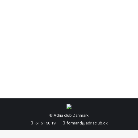
Start tidspunkt 03-05-2012 12:00 Slut tidspunkt
06-05-2012 12:00 Beskrivelse: Program for
forårstræffet 03. maj til 06. maj 2012 03. maj:
Ankomst fra kl. 12:00 Dagen er til fri disposition
Der vil være mulighed for fællesspisning i
klubbens telte 04. maj: Kl. 10:00 Standerhejsning
Kl. 13:00 Frokost ved langbord, hvis vejret
tillader Kl. 19:00 Fællesspisning i…
© Adria club Danmark
61 61 50 19
formand@adriaclub.dk